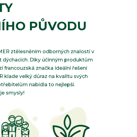
TY
NÍHO PŮVODU
HUMER ztělesněním odborných znalostí v
st dýchacích. Díky účinným produktům
í francouzská značka ideální řešení
 klade velký důraz na kvalitu svých
řebitelům nabídla to nejlepší.
e smysly!