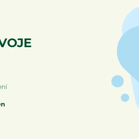
Nezbytné
VOJE
Tyto
soubory
cookie
nejsou
volitelné.
Jsou
nezbytné
pro
fungování
ení
webových
stránek.
en
Statistiky
Abychom
mohli
zlepšovat