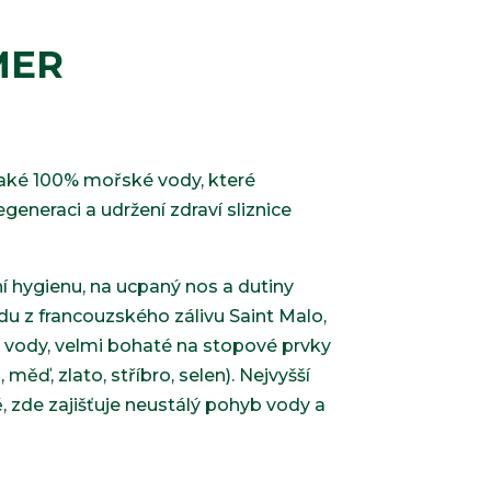
MER
také 100% mořské vody, které
egeneraci a udržení zdraví sliznice
hygienu, na ucpaný nos a dutiny
 z francouzského zálivu Saint Malo,
é vody, velmi bohaté na stopové prvky
 měď, zlato, stříbro, selen). Nejvyšší
opě, zde zajišťuje neustálý pohyb vody a