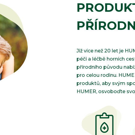
některé
PRODUK
funkce z
webu zmizí.
PŘÍROD
Marketing
Sdílením svých
zájmů a chování
Již více než 20 let je 
při návštěvě našich
stránek zvyšujete
péči a léčbě horních ce
šanci na zobrazení
přírodního původu nabíz
personalizovaného
obsahu a nabídek.
pro celou rodinu. HUMER
produktů, aby svým spot
HUMER, osvoboďte svoj