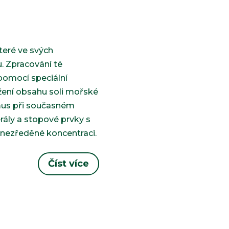
teré ve svých
 Zpracování té
pomocí speciální
ížení obsahu soli mořské
zmus při současném
rály a stopové prvky s
v nezředěné koncentraci.
Číst více