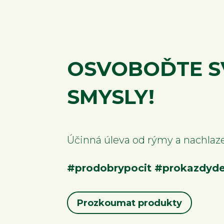
OSVOBOĎTE S
SMYSLY!
Účinná úleva od rýmy a nachlaz
#prodobrypocit #prokazdyd
Prozkoumat produkty