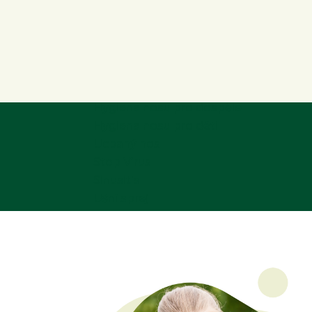
Hygiena nosu pro dospělé
Hygiena nosu pro děti
Ucpaný nos
Stop Virus
Sinusitis
Ušní sprej