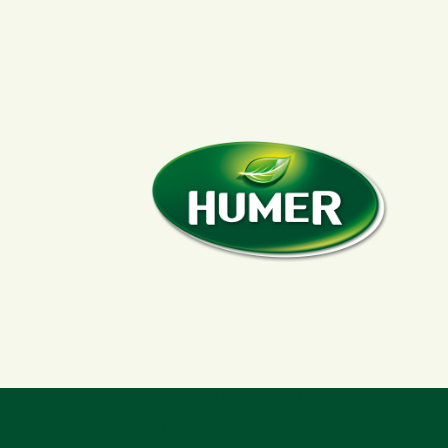
Hygiena nosu pro dospělé
Hygiena nosu pro děti
Ucpaný nos