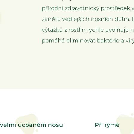
některé
přírodní zdravotnický prostředek
funkce z
webu zmizí.
zánětu vedlejších nosních dutin. 
výtažků z rostlin rychle uvolňuje n
Marketing
pomáhá eliminovat bakterie a viry
Sdílením svých
zájmů a chování
při návštěvě našich
stránek zvyšujete
šanci na zobrazení
personalizovaného
obsahu a nabídek.
i velmi ucpaném nosu
Při rýmě