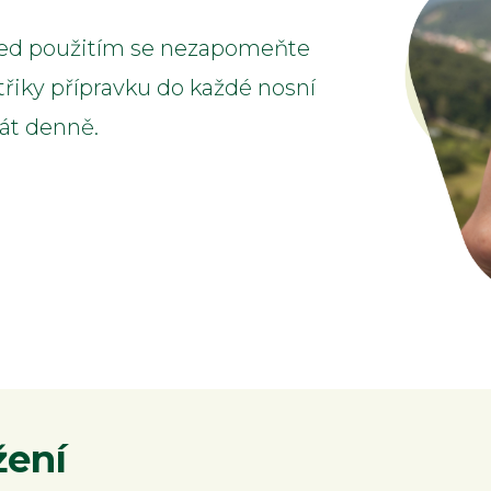
Před použitím se nezapomeňte
střiky přípravku do každé nosní
rát denně.
žení