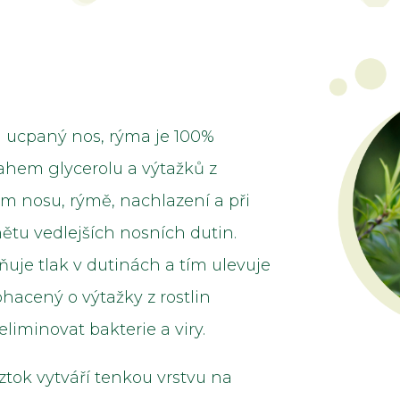
i ucpaný nos, rýma je 100%
sahem glycerolu a výtažků z
ném nosu, rýmě, nachlazení a při
ětu vedlejších nosních dutin.
uje tlak v dutinách a tím ulevuje
ohacený o výtažky z rostlin
iminovat bakterie a viry.
ztok vytváří tenkou vrstvu na