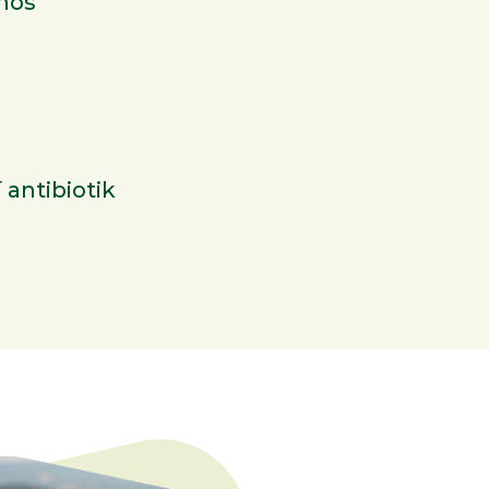
nos
 antibiotik