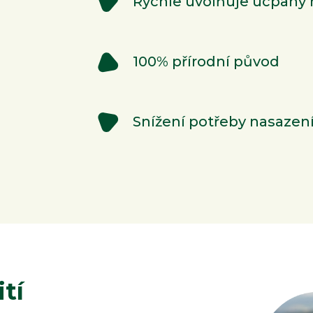
Rychle uvolňuje ucpaný 
100% přírodní původ
Snížení potřeby nasazení
tí