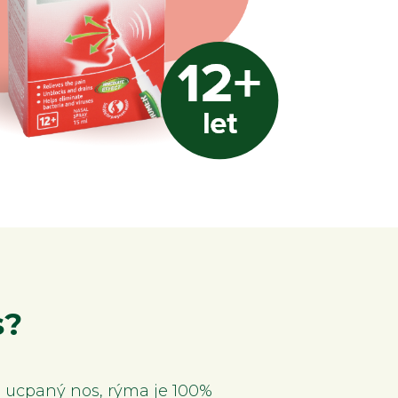
s?
i ucpaný nos, rýma je 100%