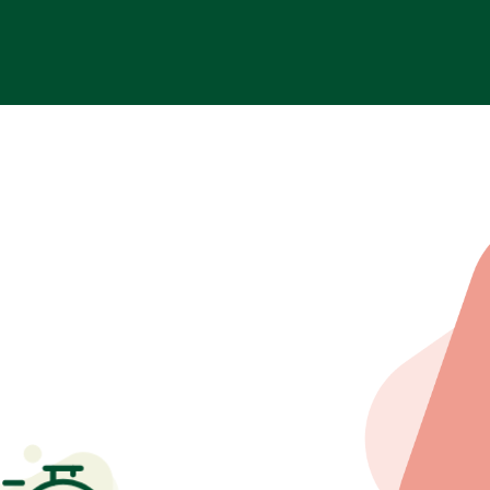
Nezbytné
Tyto
soubory
cookie
nejsou
volitelné.
Jsou
nezbytné
pro
fungování
webových
stránek.
Statistiky
Abychom
mohli
zlepšovat