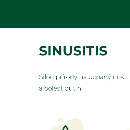
Stop Virus
Sinusitis
Ušní sprej
SINUSITIS
Silou přírody na ucpaný nos
a bolest dutin