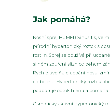
Jak pomáhá?
Nosní sprej HUMER Sinusitis, velm
přírodní hypertonický roztok s ob
rostlin. Sprej se používá při ucpa
silném zduření sliznice během zán
Rychle uvolňuje ucpání nosu, zmírň
od bolesti. Hypertonický roztok ob
podporuje odtok hlenu a pomáhá el
Osmoticky aktivní hypertonický ro