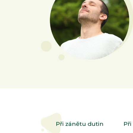
Při zánětu dutin
Př