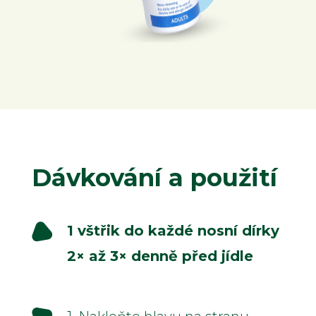
Dávkování a použití
1 vštřik do každé nosní dírky
2× až 3× denně před jídle