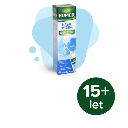
Nezbytné
Tyto
soubory
cookie
nejsou
volitelné.
Jsou
nezbytné
pro
fungování
webových
stránek.
Statistiky
Abychom
mohli
zlepšovat