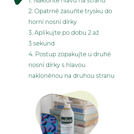
1. Nakloňte hlavu na stranu
2. Opatrně zasuňte trysku do
horní nosní dírky
3. Aplikujte po dobu 2 až
3 sekund
4. Postup zopakujte u druhé
nosní dírky s hlavou
nakloněnou na druhou stranu