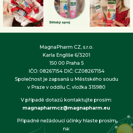
MagnaPharm CZ, s.r.o.
Karla Engliše 6/3201
150 00 Praha 5
IČO: 08267154 DIČ: CZ08267154
Společnost je zapsaná u Městského soudu
v Praze v oddílu C, vložka 315980
V případě dotazů kontaktujte prosím:
magnapharmcz@magnapharm.eu
Případné nežádoucí účinky hlaste prosím
na: