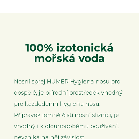
některé
funkce z
webu zmizí.
Marketing
Sdílením svých
100% izotonická
zájmů a chování
při návštěvě našich
mořská voda
stránek zvyšujete
šanci na zobrazení
personalizovaného
obsahu a nabídek.
Nosní sprej HUMER Hygiena nosu pro
dospělé, je přírodní prostředek vhodný
pro každodenní hygienu nosu.
Přípravek jemně čistí nosní sliznici, je
vhodný i k dlouhodobému používání,
nevzniká na něj závislost.