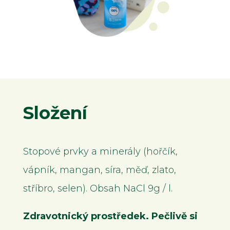
Složení
Stopové prvky a minerály (hořčík,
vápník, mangan, síra, měď, zlato,
stříbro, selen). Obsah NaCl 9g / l.
Zdravotnický prostředek. Pečlivě si