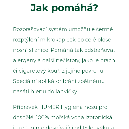
Jak pomáhá?
Rozprašovací systém umožňuje šetrné
rozptýlení mikrokapiček po celé ploše
nosní sliznice. Pomáhá tak odstraňovat
alergeny a další nečistoty, jako je prach
či cigaretový kouř, z jejího povrchu.
Speciální aplikátor brání zpětnému
nasátí hlenu do lahvičky
Přípravek HUMER Hygiena nosu pro
dospělé, 100% mořská voda izotonická
je určen pro dospívající od 15 let věku a